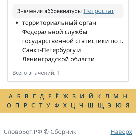
Петростат
Значения аббревиатуры
территориальный орган
Федеральной службы
государственной статистики по г.
Санкт-Петербургу и
Ленинградской области
Всего значений: 1
А
Б
В
Г
Д
Е
Ё
Ж
З
И
Й
К
Л
М
Н
О
П
Р
С
Т
У
Ф
Х
Ц
Ч
Ш
Щ
Э
Ю
Я
СловоБот.РФ © Сборник
Наверх