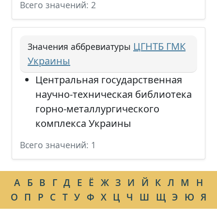
Всего значений: 2
ЦГНТБ ГМК
Значения аббревиатуры
Украины
Центральная государственная
научно-техническая библиотека
горно-металлургического
комплекса Украины
Всего значений: 1
А
Б
В
Г
Д
Е
Ё
Ж
З
И
Й
К
Л
М
Н
О
П
Р
С
Т
У
Ф
Х
Ц
Ч
Ш
Щ
Э
Ю
Я