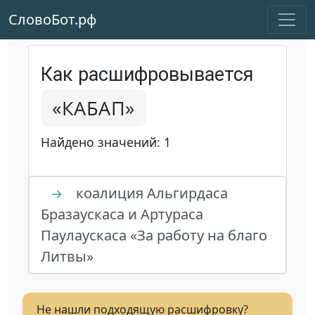
СловоБот.рф
Как расшифровывается
«КАБАП»
Найдено значений: 1
коалиция Альгирдаса
→
Бразаускаса и Артураса
Паулаускаса «За работу на благо
Литвы»
Не нашли подходящую расшифровку?