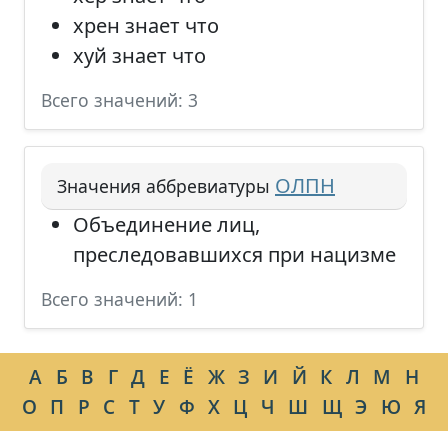
хрен знает что
хуй знает что
Всего значений: 3
ОЛПН
Значения аббревиатуры
Объединение лиц,
преследовавшихся при нацизме
Всего значений: 1
А
Б
В
Г
Д
Е
Ё
Ж
З
И
Й
К
Л
М
Н
О
П
Р
С
Т
У
Ф
Х
Ц
Ч
Ш
Щ
Э
Ю
Я