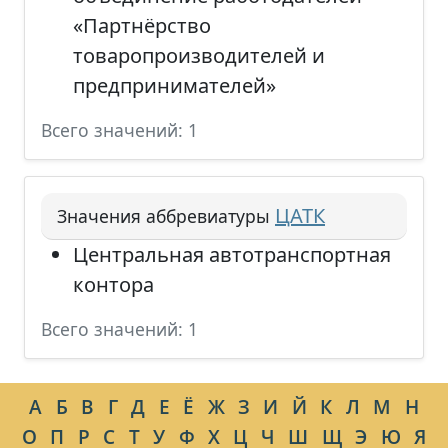
«Партнёрство
товаропроизводителей и
предпринимателей»
Всего значений: 1
ЦАТК
Значения аббревиатуры
Центральная автотранспортная
контора
Всего значений: 1
А
Б
В
Г
Д
Е
Ё
Ж
З
И
Й
К
Л
М
Н
О
П
Р
С
Т
У
Ф
Х
Ц
Ч
Ш
Щ
Э
Ю
Я