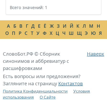
Всего значений: 1
А
Б
В
Г
Д
Е
Ё
Ж
З
И
Й
К
Л
М
Н
О
П
Р
С
Т
У
Ф
Х
Ц
Ч
Ш
Щ
Э
Ю
Я
СловоБот.РФ © Сборник
Наверх
синонимов и аббревиатур с
расшифровками
Есть вопросы или предложения?
Загляните на страницу
Контактов
Политика Конфиденциальности
Условия
использования
О Сайте