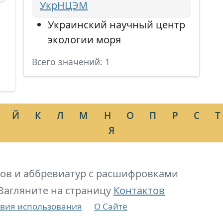
УкрНЦЭМ
Украинский научный центр
экологии моря
Всего значений: 1
Й
К
Л
М
Н
О
П
Р
С
Т
Я
ов и аббревиатур с расшифровками
Загляните на страницу
Контактов
вия использования
О Сайте