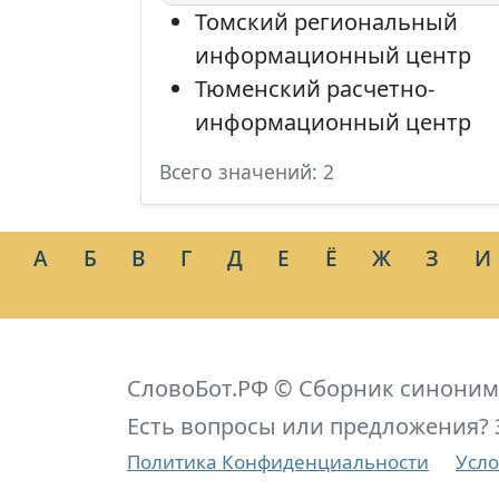
Томский региональный
информационный центр
Тюменский расчетно-
информационный центр
Всего значений: 2
А
Б
В
Г
Д
Е
Ё
Ж
З
И
СловоБот.РФ © Сборник синоним
Есть вопросы или предложения? 
Политика Конфиденциальности
Усло