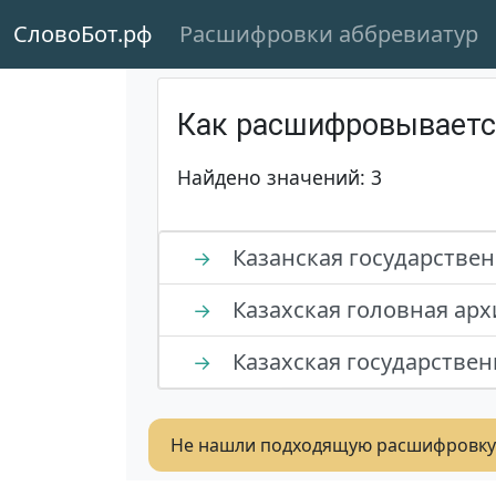
СловоБот.рф
Расшифровки аббревиатур
Как расшифровывает
Найдено значений: 3
Казанская государствен
→
Казахская головная арх
→
Казахская государствен
→
Не нашли подходящую расшифровку