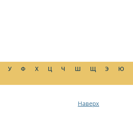
У
Ф
Х
Ц
Ч
Ш
Щ
Э
Ю
Наверх