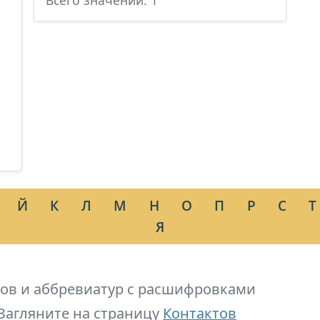
Всего значений: 1
Й
К
Л
М
Н
О
П
Р
С
Т
Я
ов и аббревиатур с расшифровками
Загляните на страницу
Контактов