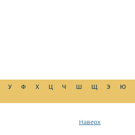
У
Ф
Х
Ц
Ч
Ш
Щ
Э
Ю
Наверх