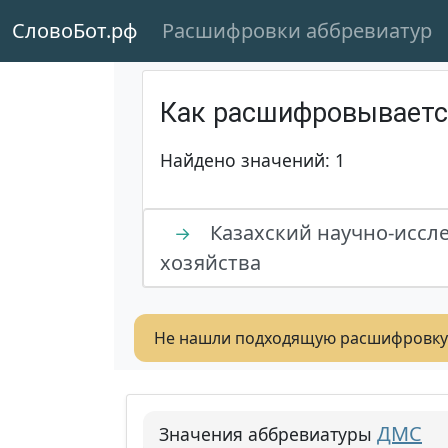
СловоБот.рф
Расшифровки аббревиатур
Как расшифровывает
Найдено значений: 1
Казахский научно-иссл
→
хозяйства
Не нашли подходящую расшифровку
ДМС
Значения аббревиатуры