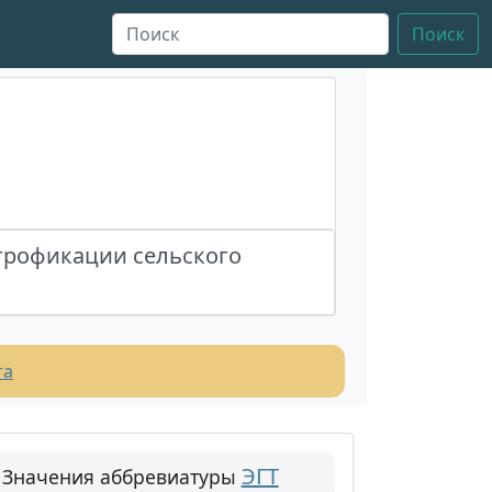
Поиск
трофикации сельского
та
ЭГТ
Значения аббревиатуры