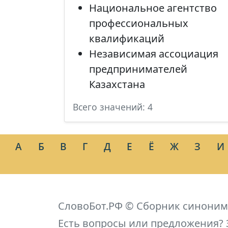
Национальное агентство
профессиональных
квалификаций
Независимая ассоциация
предпринимателей
Казахстана
Всего значений: 4
А
Б
В
Г
Д
Е
Ё
Ж
З
И
СловоБот.РФ © Сборник синоним
Есть вопросы или предложения? 