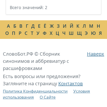
Всего значений: 2
А
Б
В
Г
Д
Е
Ё
Ж
З
И
Й
К
Л
М
Н
О
П
Р
С
Т
У
Ф
Х
Ц
Ч
Ш
Щ
Э
Ю
Я
СловоБот.РФ © Сборник
Наверх
синонимов и аббревиатур с
расшифровками
Есть вопросы или предложения?
Загляните на страницу
Контактов
Политика Конфиденциальности
Условия
использования
О Сайте