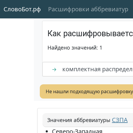
СловоБот.рф
Расшифровки аббревиатур
Как расшифровывает
Найдено значений: 1
комплектная распредел
→
Не нашли подходящую расшифровку
СЗПА
Значения аббревиатуры
Северо-Западная