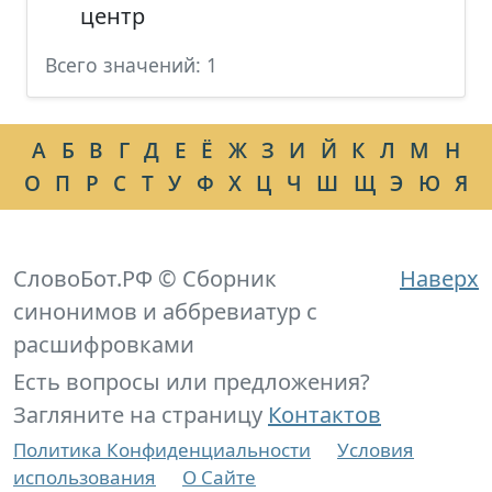
центр
Всего значений: 1
А
Б
В
Г
Д
Е
Ё
Ж
З
И
Й
К
Л
М
Н
О
П
Р
С
Т
У
Ф
Х
Ц
Ч
Ш
Щ
Э
Ю
Я
СловоБот.РФ © Сборник
Наверх
синонимов и аббревиатур с
расшифровками
Есть вопросы или предложения?
Загляните на страницу
Контактов
Политика Конфиденциальности
Условия
использования
О Сайте