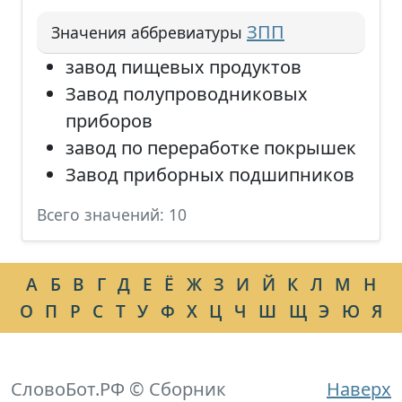
ЗПП
Значения аббревиатуры
завод пищевых продуктов
Завод полупроводниковых
приборов
завод по переработке покрышек
Завод приборных подшипников
Всего значений: 10
А
Б
В
Г
Д
Е
Ё
Ж
З
И
Й
К
Л
М
Н
О
П
Р
С
Т
У
Ф
Х
Ц
Ч
Ш
Щ
Э
Ю
Я
СловоБот.РФ © Сборник
Наверх