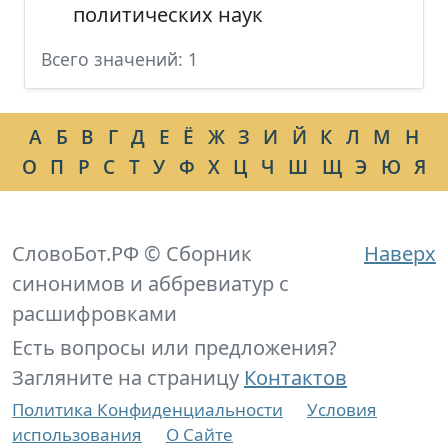
политических наук
Всего значений: 1
А
Б
В
Г
Д
Е
Ё
Ж
З
И
Й
К
Л
М
Н
О
П
Р
С
Т
У
Ф
Х
Ц
Ч
Ш
Щ
Э
Ю
Я
СловоБот.РФ © Сборник
Наверх
синонимов и аббревиатур с
расшифровками
Есть вопросы или предложения?
Загляните на страницу
Контактов
Политика Конфиденциальности
Условия
использования
О Сайте