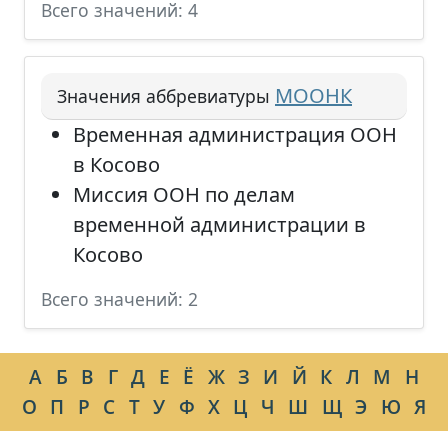
Всего значений: 4
МООНК
Значения аббревиатуры
Временная администрация ООН
в Косово
Миссия ООН по делам
временной администрации в
Косово
Всего значений: 2
А
Б
В
Г
Д
Е
Ё
Ж
З
И
Й
К
Л
М
Н
О
П
Р
С
Т
У
Ф
Х
Ц
Ч
Ш
Щ
Э
Ю
Я