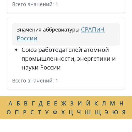
Всего значений: 1
СРАПиН
Значения аббревиатуры
России
Союз работодателей атомной
промышленности, энергетики и
науки России
Всего значений: 1
А
Б
В
Г
Д
Е
Ё
Ж
З
И
Й
К
Л
М
Н
О
П
Р
С
Т
У
Ф
Х
Ц
Ч
Ш
Щ
Э
Ю
Я