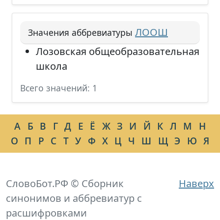
ЛООШ
Значения аббревиатуры
Лозовская общеобразовательная
школа
Всего значений: 1
А
Б
В
Г
Д
Е
Ё
Ж
З
И
Й
К
Л
М
Н
О
П
Р
С
Т
У
Ф
Х
Ц
Ч
Ш
Щ
Э
Ю
Я
СловоБот.РФ © Сборник
Наверх
синонимов и аббревиатур с
расшифровками