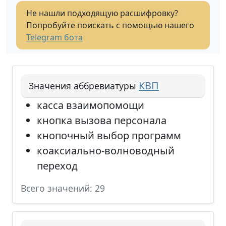
Не нашли подходящую расшифровку?
Попробуйте поискать с помощью нашего
Telegram бота
КВП
Значения аббревиатуры
касса взаимопомощи
кнопка вызова персонала
кнопочный выбор программ
коаксиально-волноводный
переход
Всего значений: 29