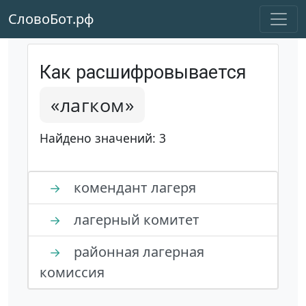
СловоБот.рф
Как расшифровывается
«лагком»
Найдено значений: 3
комендант лагеря
→
лагерный комитет
→
районная лагерная
→
комиссия