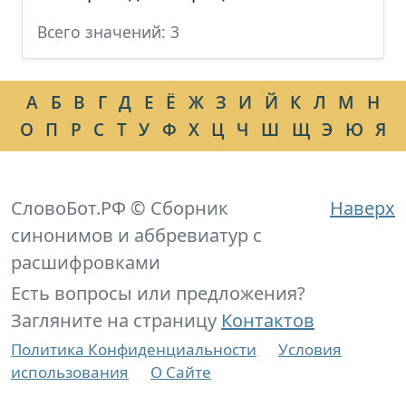
Всего значений: 3
А
Б
В
Г
Д
Е
Ё
Ж
З
И
Й
К
Л
М
Н
О
П
Р
С
Т
У
Ф
Х
Ц
Ч
Ш
Щ
Э
Ю
Я
СловоБот.РФ © Сборник
Наверх
синонимов и аббревиатур с
расшифровками
Есть вопросы или предложения?
Загляните на страницу
Контактов
Политика Конфиденциальности
Условия
использования
О Сайте