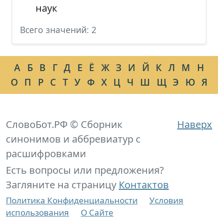
наук
Всего значений: 2
А
Б
В
Г
Д
Е
Ё
Ж
З
И
Й
К
Л
М
Н
О
П
Р
С
Т
У
Ф
Х
Ц
Ч
Ш
Щ
Э
Ю
Я
СловоБот.РФ © Сборник
Наверх
синонимов и аббревиатур с
расшифровками
Есть вопросы или предложения?
Загляните на страницу
Контактов
Политика Конфиденциальности
Условия
использования
О Сайте