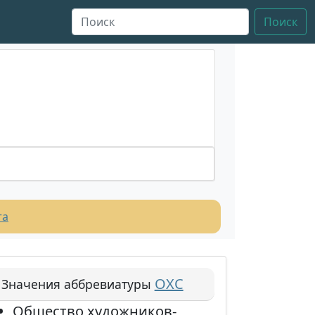
Поиск
та
ОХС
Значения аббревиатуры
Общество художников-