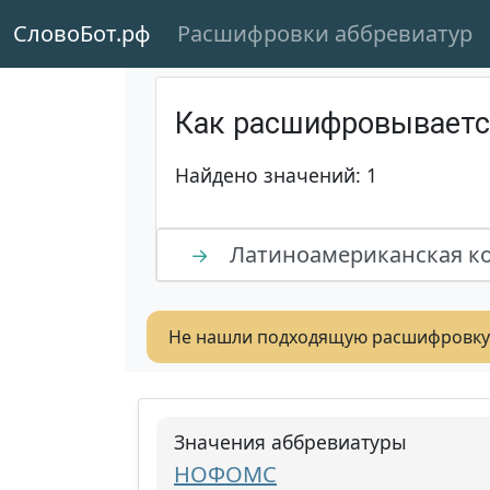
СловоБот.рф
Расшифровки аббревиатур
Как расшифровывает
Найдено значений: 1
Латиноамериканская к
→
Не нашли подходящую расшифровку
Значения аббревиатуры
НОФОМС