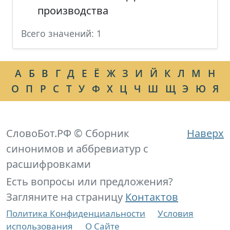
производства
Всего значений: 1
А
Б
В
Г
Д
Е
Ё
Ж
З
И
Й
К
Л
М
Н
О
П
Р
С
Т
У
Ф
Х
Ц
Ч
Ш
Щ
Э
Ю
Я
СловоБот.РФ © Сборник
Наверх
синонимов и аббревиатур с
расшифровками
Есть вопросы или предложения?
Загляните на страницу
Контактов
Политика Конфиденциальности
Условия
использования
О Сайте