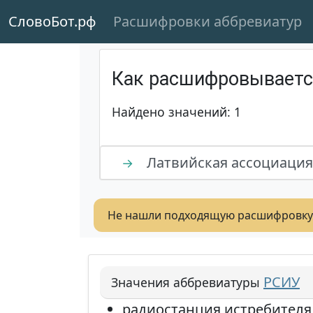
СловоБот.рф
Расшифровки аббревиатур
Как расшифровывает
Найдено значений: 1
Латвийская ассоциация
→
Не нашли подходящую расшифровку
РСИУ
Значения аббревиатуры
радиостанция истребителя