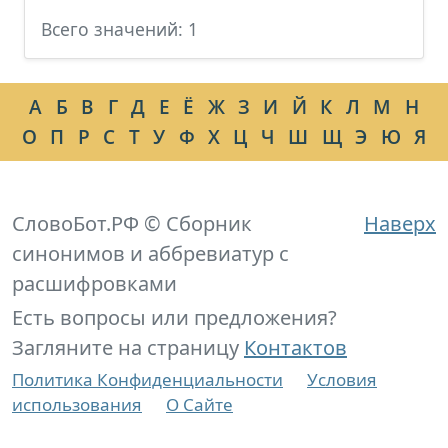
Всего значений: 1
А
Б
В
Г
Д
Е
Ё
Ж
З
И
Й
К
Л
М
Н
О
П
Р
С
Т
У
Ф
Х
Ц
Ч
Ш
Щ
Э
Ю
Я
СловоБот.РФ © Сборник
Наверх
синонимов и аббревиатур с
расшифровками
Есть вопросы или предложения?
Загляните на страницу
Контактов
Политика Конфиденциальности
Условия
использования
О Сайте