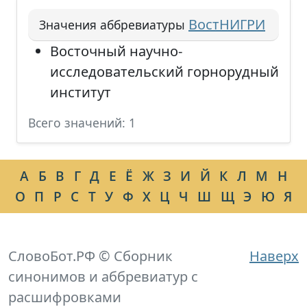
ВостНИГРИ
Значения аббревиатуры
Восточный научно-
исследовательский горнорудный
институт
Всего значений: 1
А
Б
В
Г
Д
Е
Ё
Ж
З
И
Й
К
Л
М
Н
О
П
Р
С
Т
У
Ф
Х
Ц
Ч
Ш
Щ
Э
Ю
Я
СловоБот.РФ © Сборник
Наверх
синонимов и аббревиатур с
расшифровками