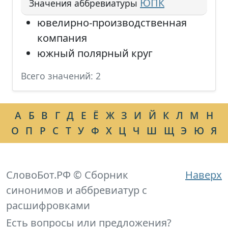
ЮПК
Значения аббревиатуры
ювелирно-производственная
компания
южный полярный круг
Всего значений: 2
А
Б
В
Г
Д
Е
Ё
Ж
З
И
Й
К
Л
М
Н
О
П
Р
С
Т
У
Ф
Х
Ц
Ч
Ш
Щ
Э
Ю
Я
СловоБот.РФ © Сборник
Наверх
синонимов и аббревиатур с
расшифровками
Есть вопросы или предложения?