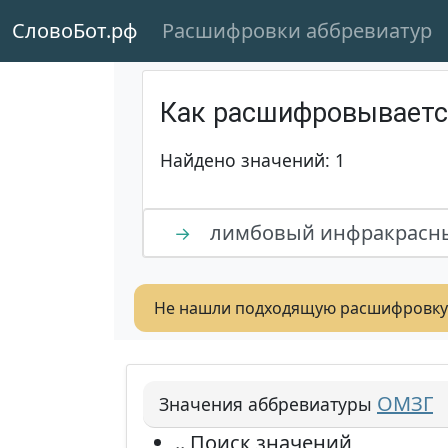
СловоБот.рф
Расшифровки аббревиатур
Как расшифровывает
Найдено значений: 1
лимбовый инфракрасны
→
Не нашли подходящую расшифровку
ОМЗГ
Значения аббревиатуры
.. Поиск значений