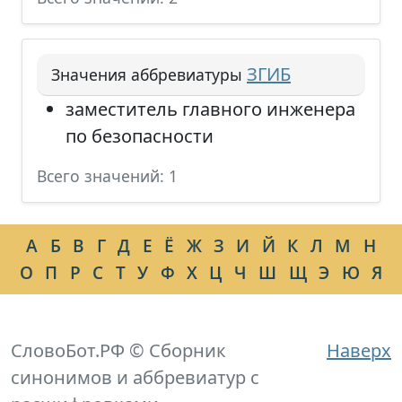
ЗГИБ
Значения аббревиатуры
заместитель главного инженера
по безопасности
Всего значений: 1
А
Б
В
Г
Д
Е
Ё
Ж
З
И
Й
К
Л
М
Н
О
П
Р
С
Т
У
Ф
Х
Ц
Ч
Ш
Щ
Э
Ю
Я
СловоБот.РФ © Сборник
Наверх
синонимов и аббревиатур с