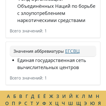
Объединённых Наций по борьбе
с злоупотреблением
наркотическими средствами
Всего значений: 1
ЕГСВЦ
Значения аббревиатуры
Единая государственная сеть
вычислительных центров
Всего значений: 1
А
Б
В
Г
Д
Е
Ё
Ж
З
И
Й
К
Л
М
Н
О
П
Р
С
Т
У
Ф
Х
Ц
Ч
Ш
Щ
Э
Ю
Я