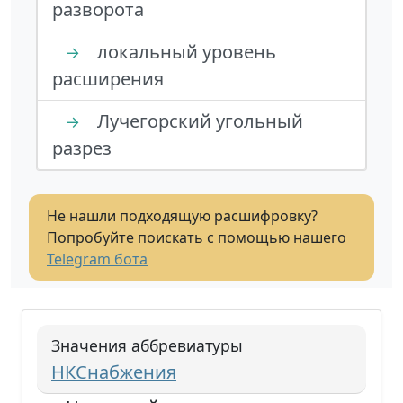
разворота
локальный уровень
→
расширения
Лучегорский угольный
→
разрез
Не нашли подходящую расшифровку?
Попробуйте поискать с помощью нашего
Telegram бота
Значения аббревиатуры
НКСнабжения