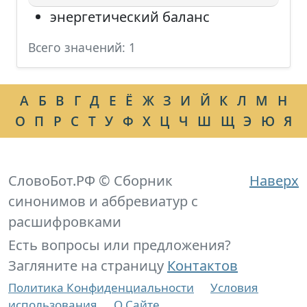
энергетический баланс
Всего значений: 1
А
Б
В
Г
Д
Е
Ё
Ж
З
И
Й
К
Л
М
Н
О
П
Р
С
Т
У
Ф
Х
Ц
Ч
Ш
Щ
Э
Ю
Я
СловоБот.РФ © Сборник
Наверх
синонимов и аббревиатур с
расшифровками
Есть вопросы или предложения?
Загляните на страницу
Контактов
Политика Конфиденциальности
Условия
использования
О Сайте