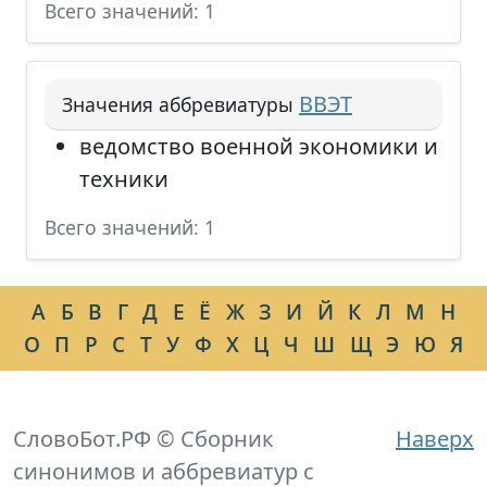
Всего значений: 1
ВВЭТ
Значения аббревиатуры
ведомство военной экономики и
техники
Всего значений: 1
А
Б
В
Г
Д
Е
Ё
Ж
З
И
Й
К
Л
М
Н
О
П
Р
С
Т
У
Ф
Х
Ц
Ч
Ш
Щ
Э
Ю
Я
СловоБот.РФ © Сборник
Наверх
синонимов и аббревиатур с