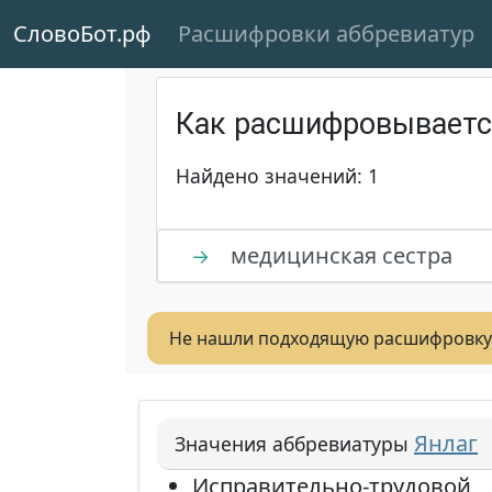
СловоБот.рф
Расшифровки аббревиатур
Как расшифровывает
Найдено значений: 1
медицинская сестра
→
Не нашли подходящую расшифровку
Янлаг
Значения аббревиатуры
Исправительно-трудовой