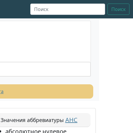
Поиск
та
АНС
Значения аббревиатуры
абсолютное нулевое