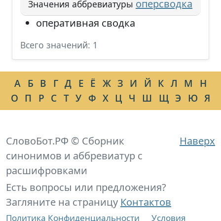
оперсводка
Значения аббревиатуры
оперативная сводка
Всего значений: 1
А
Б
В
Г
Д
Е
Ё
Ж
З
И
Й
К
Л
М
Н
О
П
Р
С
Т
У
Ф
Х
Ц
Ч
Ш
Щ
Э
Ю
Я
СловоБот.РФ © Сборник
Наверх
синонимов и аббревиатур с
расшифровками
Есть вопросы или предложения?
Загляните на страницу
Контактов
Политика Конфиденциальности
Условия