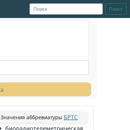
Поиск
та
БРТС
Значения аббревиатуры
биорадиотелеметрическая