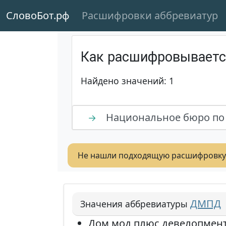
СловоБот.рф
Расшифровки аббревиатур
Как расшифровывает
Найдено значений: 1
Национальное бюро по
→
Не нашли подходящую расшифровку
ДМПД
Значения аббревиатуры
Дом мод плюс девелопмен