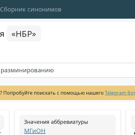
Сборник синонимов
«НБР»
ся
 разминированию
? Попробуйте поискать с помощью нашего
Telegram бо
Значения аббревиатуры
МГиОН
т