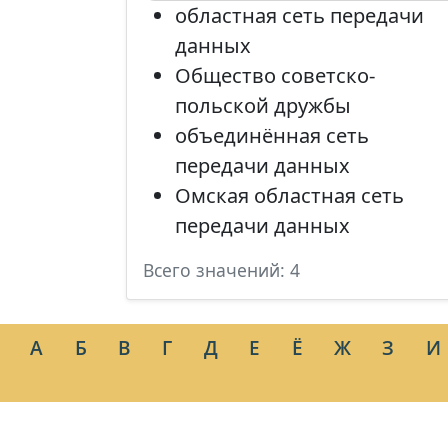
областная сеть передачи
данных
Общество советско-
польской дружбы
объединённая сеть
передачи данных
Омская областная сеть
передачи данных
Всего значений: 4
А
Б
В
Г
Д
Е
Ё
Ж
З
И