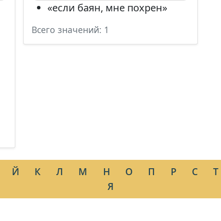
«если баян, мне похрен»
Всего значений: 1
Й
К
Л
М
Н
О
П
Р
С
Т
Я