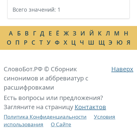
Всего значений: 1
А
Б
В
Г
Д
Е
Ё
Ж
З
И
Й
К
Л
М
Н
О
П
Р
С
Т
У
Ф
Х
Ц
Ч
Ш
Щ
Э
Ю
Я
СловоБот.РФ © Сборник
Наверх
синонимов и аббревиатур с
расшифровками
Есть вопросы или предложения?
Загляните на страницу
Контактов
Политика Конфиденциальности
Условия
использования
О Сайте