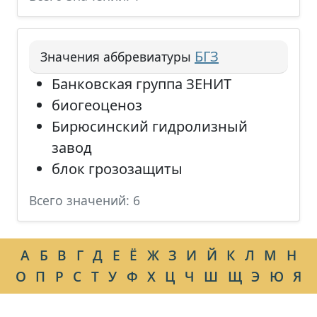
БГЗ
Значения аббревиатуры
Банковская группа ЗЕНИТ
биогеоценоз
Бирюсинский гидролизный
завод
блок грозозащиты
Всего значений: 6
А
Б
В
Г
Д
Е
Ё
Ж
З
И
Й
К
Л
М
Н
О
П
Р
С
Т
У
Ф
Х
Ц
Ч
Ш
Щ
Э
Ю
Я