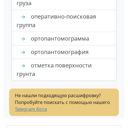
груза
оперативно-поисковая
→
группа
ортопантомограмма
→
ортопантомография
→
отметка поверхности
→
грунта
Не нашли подходящую расшифровку?
Попробуйте поискать с помощью нашего
Telegram бота