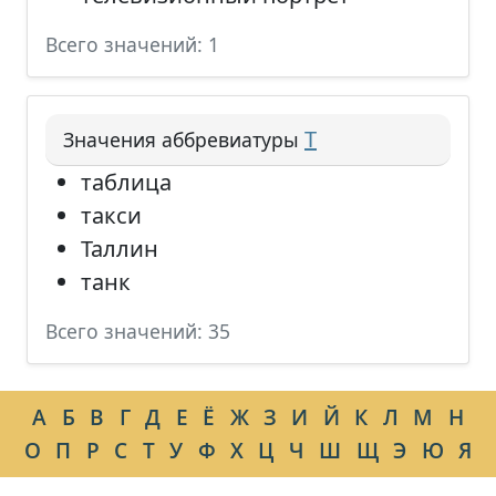
Всего значений: 1
Т
Значения аббревиатуры
таблица
такси
Таллин
танк
Всего значений: 35
А
Б
В
Г
Д
Е
Ё
Ж
З
И
Й
К
Л
М
Н
О
П
Р
С
Т
У
Ф
Х
Ц
Ч
Ш
Щ
Э
Ю
Я