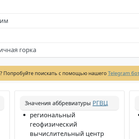
чим
ичная горка
? Попробуйте поискать с помощью нашего
Telegram бо
РГВЦ
Значения аббревиатуры
региональный
геофизический
вычислительный центр