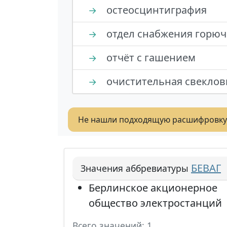
остеосцинтиграфия
→
отдел снабжения горю
→
отчёт с гашением
→
очистительная свеклов
→
Не нашли подходящую расшифровку
БЕВАГ
Значения аббревиатуры
Берлинское акционерное
общество электростанций
Всего значений: 1