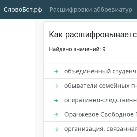
СловоБот.рф
Расшифровки аббревиатур
Как расшифровывает
Найдено значений: 9
объединённый студенч
→
обыватели семейных г
→
оперативно-следственн
→
Оранжевое Свободное Г
→
организация, связанная
→