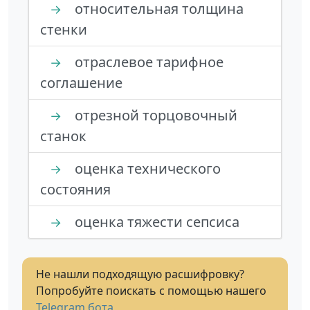
относительная толщина
→
стенки
отраслевое тарифное
→
соглашение
отрезной торцовочный
→
станок
оценка технического
→
состояния
оценка тяжести сепсиса
→
Не нашли подходящую расшифровку?
Попробуйте поискать с помощью нашего
Telegram бота