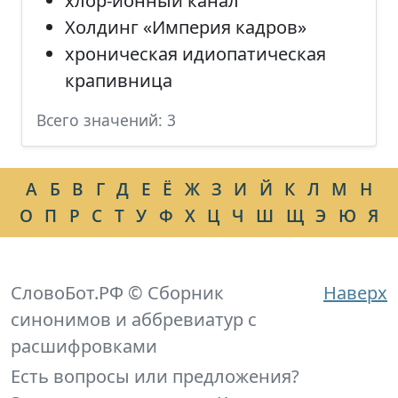
хлор-ионный канал
Холдинг «Империя кадров»
хроническая идиопатическая
крапивница
Всего значений: 3
А
Б
В
Г
Д
Е
Ё
Ж
З
И
Й
К
Л
М
Н
О
П
Р
С
Т
У
Ф
Х
Ц
Ч
Ш
Щ
Э
Ю
Я
СловоБот.РФ © Сборник
Наверх
синонимов и аббревиатур с
расшифровками
Есть вопросы или предложения?