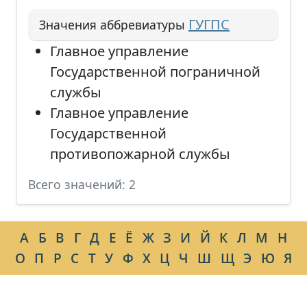
ГУГПС
Значения аббревиатуры
Главное управление
Государственной пограничной
службы
Главное управление
Государственной
противопожарной службы
Всего значений: 2
А
Б
В
Г
Д
Е
Ё
Ж
З
И
Й
К
Л
М
Н
О
П
Р
С
Т
У
Ф
Х
Ц
Ч
Ш
Щ
Э
Ю
Я