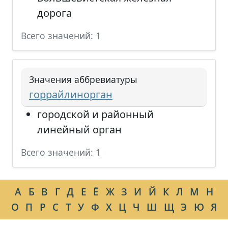
дорога
Всего значений: 1
Значения аббревиатуры
горрайлинорган
городской и районный
линейный орган
Всего значений: 1
А
Б
В
Г
Д
Е
Ё
Ж
З
И
Й
К
Л
М
Н
О
П
Р
С
Т
У
Ф
Х
Ц
Ч
Ш
Щ
Э
Ю
Я