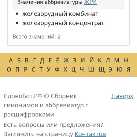
ЖРК
Значения аббревиатуры
железорудный комбинат
железорудный концентрат
Всего значений: 2
А
Б
В
Г
Д
Е
Ё
Ж
З
И
Й
К
Л
М
Н
О
П
Р
С
Т
У
Ф
Х
Ц
Ч
Ш
Щ
Э
Ю
Я
СловоБот.РФ © Сборник
Наверх
синонимов и аббревиатур с
расшифровками
Есть вопросы или предложения?
Загляните на страницу
Контактов