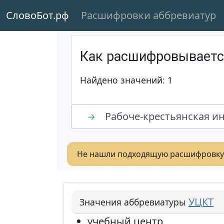
СловоБот.рф
Расшифровки аббревиатур
Как расшифровывает
Найдено значений: 1
Рабоче-крестьянская и
→
Не нашли подходящую расшифровку
УЦКТ
Значения аббревиатуры
учебный центр