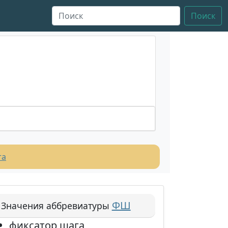
Поиск
та
ФШ
Значения аббревиатуры
фиксатор шага