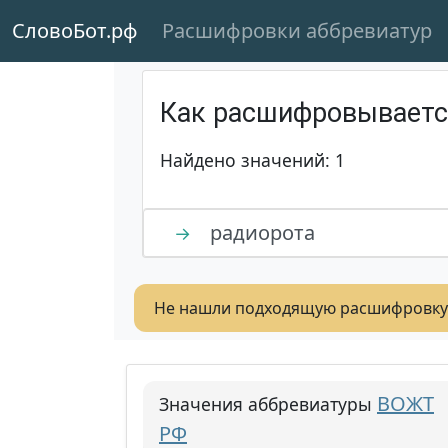
СловоБот.рф
Расшифровки аббревиатур
Как расшифровывает
Найдено значений: 1
радиорота
→
Не нашли подходящую расшифровку
ВОЖТ
Значения аббревиатуры
РФ