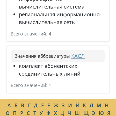
вычислительная система
региональная информационно-
вычислительная сеть
Всего значений: 4
КАСЛ
Значения аббревиатуры
комплект абонентских
соединительных линий
Всего значений: 1
А
Б
В
Г
Д
Е
Ё
Ж
З
И
Й
К
Л
М
Н
О
П
Р
С
Т
У
Ф
Х
Ц
Ч
Ш
Щ
Э
Ю
Я