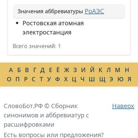
РоАЭС
Значения аббревиатуры
Ростовская атомная
электростанция
Всего значений: 1
А
Б
В
Г
Д
Е
Ё
Ж
З
И
Й
К
Л
М
Н
О
П
Р
С
Т
У
Ф
Х
Ц
Ч
Ш
Щ
Э
Ю
Я
СловоБот.РФ © Сборник
Наверх
синонимов и аббревиатур с
расшифровками
Есть вопросы или предложения?