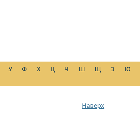
У
Ф
Х
Ц
Ч
Ш
Щ
Э
Ю
Наверх