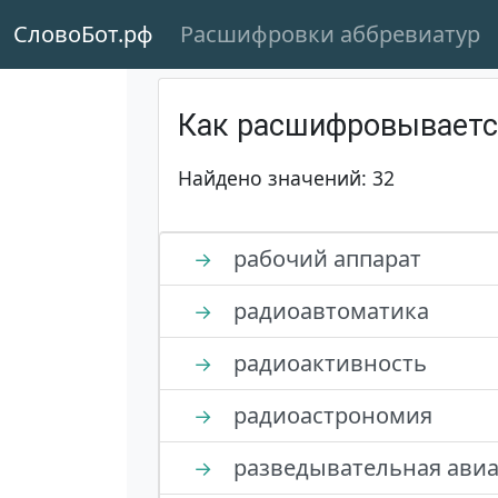
СловоБот.рф
Расшифровки аббревиатур
Как расшифровывает
Найдено значений: 32
рабочий аппарат
→
радиоавтоматика
→
радиоактивность
→
радиоастрономия
→
разведывательная ави
→