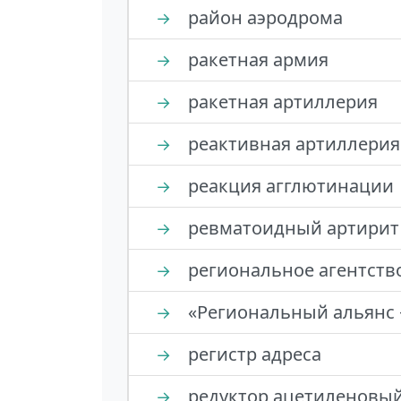
район аэродрома
→
ракетная армия
→
ракетная артиллерия
→
реактивная артиллерия
→
реакция агглютинации
→
ревматоидный артирит
→
региональное агентств
→
«Региональный альянс 
→
регистр адреса
→
редуктор ацетиленовы
→