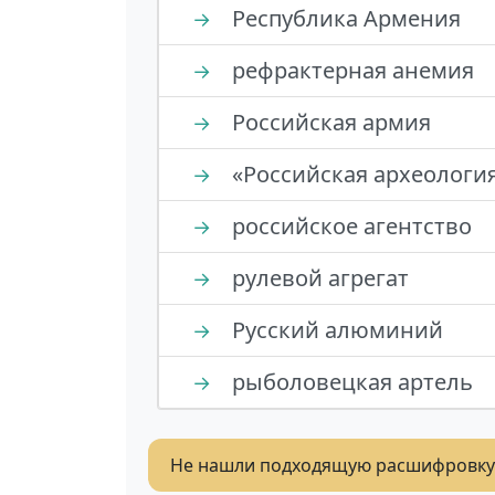
Республика Армения
→
рефрактерная анемия
→
Российская армия
→
«Российская археологи
→
российское агентство
→
рулевой агрегат
→
Русский алюминий
→
рыболовецкая артель
→
Не нашли подходящую расшифровку