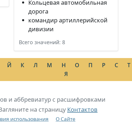
Кольцевая автомобильная
дорога
командир артиллерийской
дивизии
Всего значений: 8
Й
К
Л
М
Н
О
П
Р
С
Т
Я
ов и аббревиатур с расшифровками
Загляните на страницу
Контактов
вия использования
О Сайте