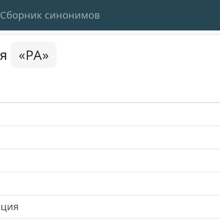
Сборник синонимов
«РА»
ся
ация