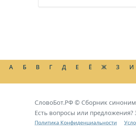
А
Б
В
Г
Д
Е
Ё
Ж
З
И
СловоБот.РФ © Сборник синоним
Есть вопросы или предложения? 
Политика Конфиденциальности
Усло