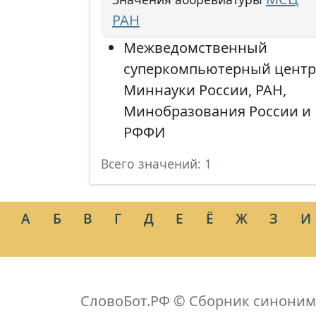
РАН
Межведомственный
суперкомпьютерный центр
Миннауки России, РАН,
Минобразования России и
РФФИ
Всего значений: 1
А
Б
В
Г
Д
Е
Ё
Ж
З
И
СловоБот.РФ © Сборник синоним