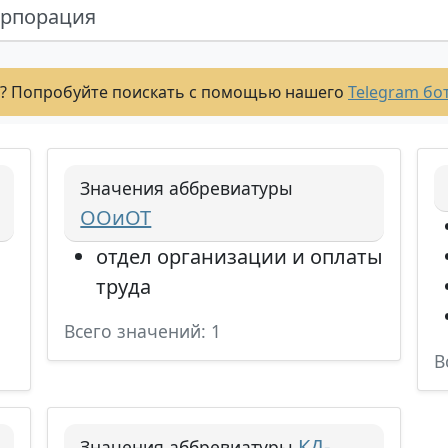
орпорация
? Попробуйте поискать с помощью нашего
Telegram бо
Значения аббревиатуры
ООиОТ
отдел организации и оплаты
труда
Всего значений: 1
В
КД-
Значения аббревиатуры