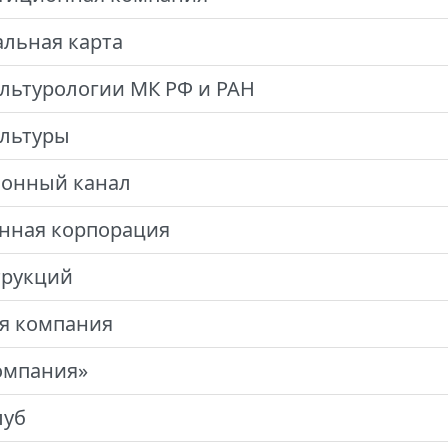
альная карта
ультурологии МК РФ и РАН
ультуры
онный канал
нная корпорация
трукций
я компания
омпания»
луб