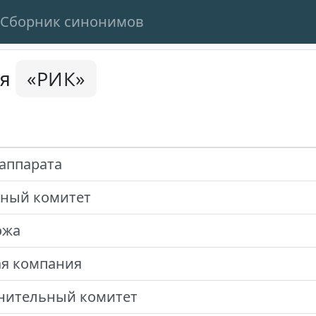
Сборник синонимов
«РИК»
ся
аппарата
ный комитет
ожа
ая компания
нительный комитет