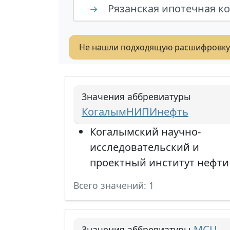
Рязанская ипотечная к
→
Не нашли подходящую расшифровку
Значения аббревиатуры
КогалымНИПИнефть
Когалымский научно-
исследовательский и
проектный институт нефти
Всего значений: 1
МСЦ
Значения аббревиатуры