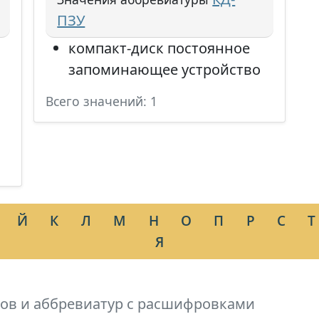
ПЗУ
компакт-диск постоянное
запоминающее устройство
Всего значений: 1
Й
К
Л
М
Н
О
П
Р
С
Т
Я
ов и аббревиатур с расшифровками