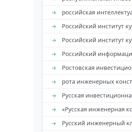
российская интеллекту
→
Российский институт к
→
Российский институт к
→
Российский информаци
→
Ростовская инвестицио
→
рота инженерных конс
→
Русская инвестиционна
→
«Русская инженерная к
→
Русский инженерный к
→