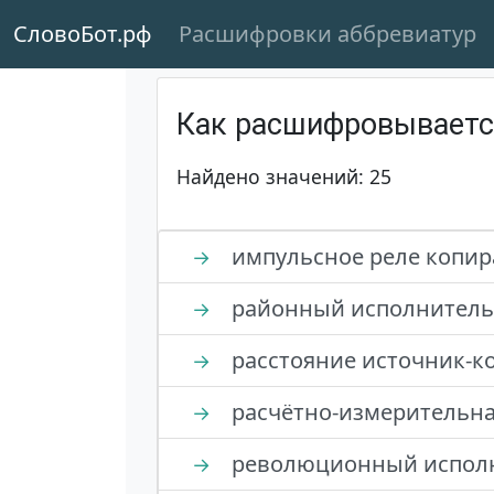
СловоБот.рф
Расшифровки аббревиатур
Как расшифровывает
Найдено значений: 25
импульсное реле копир
→
районный исполнитель
→
расстояние источник-к
→
расчётно-измерительн
→
революционный испол
→