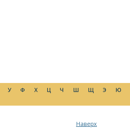
У
Ф
Х
Ц
Ч
Ш
Щ
Э
Ю
Наверх