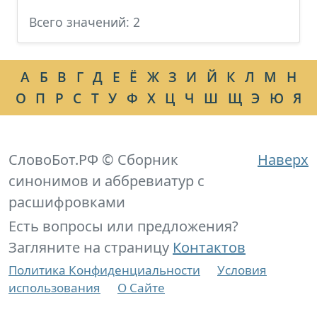
Всего значений: 2
А
Б
В
Г
Д
Е
Ё
Ж
З
И
Й
К
Л
М
Н
О
П
Р
С
Т
У
Ф
Х
Ц
Ч
Ш
Щ
Э
Ю
Я
СловоБот.РФ © Сборник
Наверх
синонимов и аббревиатур с
расшифровками
Есть вопросы или предложения?
Загляните на страницу
Контактов
Политика Конфиденциальности
Условия
использования
О Сайте