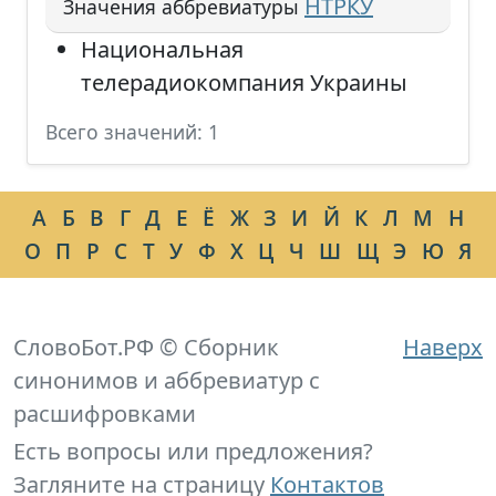
НТРКУ
Значения аббревиатуры
Национальная
телерадиокомпания Украины
Всего значений: 1
А
Б
В
Г
Д
Е
Ё
Ж
З
И
Й
К
Л
М
Н
О
П
Р
С
Т
У
Ф
Х
Ц
Ч
Ш
Щ
Э
Ю
Я
СловоБот.РФ © Сборник
Наверх
синонимов и аббревиатур с
расшифровками
Есть вопросы или предложения?
Загляните на страницу
Контактов