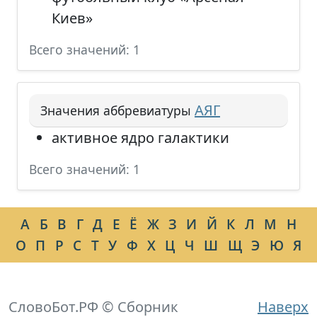
Киев»
Всего значений: 1
АЯГ
Значения аббревиатуры
активное ядро галактики
Всего значений: 1
А
Б
В
Г
Д
Е
Ё
Ж
З
И
Й
К
Л
М
Н
О
П
Р
С
Т
У
Ф
Х
Ц
Ч
Ш
Щ
Э
Ю
Я
СловоБот.РФ © Сборник
Наверх