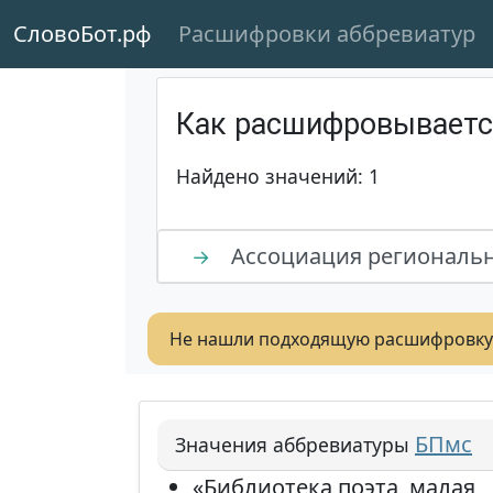
СловоБот.рф
Расшифровки аббревиатур
Как расшифровывает
Найдено значений: 1
Ассоциация региональн
→
Не нашли подходящую расшифровку
БПмс
Значения аббревиатуры
«Библиотека поэта, малая