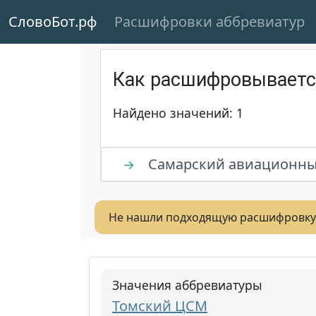
СловоБот.рф
Расшифровки аббревиатур
Как расшифровывает
Найдено значений: 1
Самарский авиационны
→
Не нашли подходящую расшифровку
Значения аббревиатуры
Томский ЦСМ